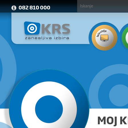
082 810 000
MOJ 