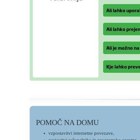
Ali lahko upor
Ali lahko prej
Ali je možno na
Kje lahko prev
POMOČ NA DOMU
vzpostavitvi internetne povezave,