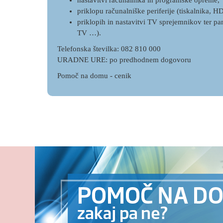
nastavitvi računalnika in programske opreme,
priklopu računalniške periferije (tiskalnika, H
priklopih in nastavitvi TV sprejemnikov ter
TV …).
Telefonska številka: 082 810 000
URADNE URE: po predhodnem dogovoru
Pomoč na domu - cenik