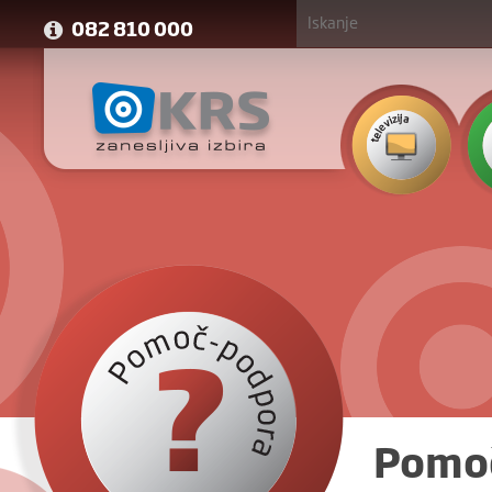
082 810 000
Pomoč