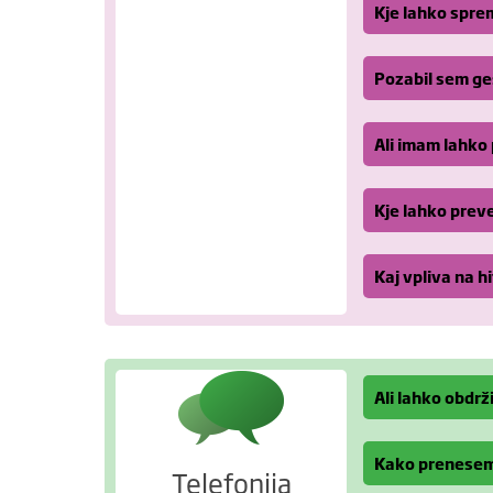
Kje lahko spre
Pozabil sem ge
Ali imam lahko 
Kje lahko preve
Kaj vpliva na h
Ali lahko obdrž
Kako prenesem 
Telefonija