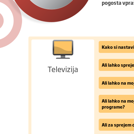
pogosta vpra
Kako si nastav
Ali lahko sprej
Televizija
Ali lahko na mo
Ali lahko na mo
programe?
Ali za sprejem 