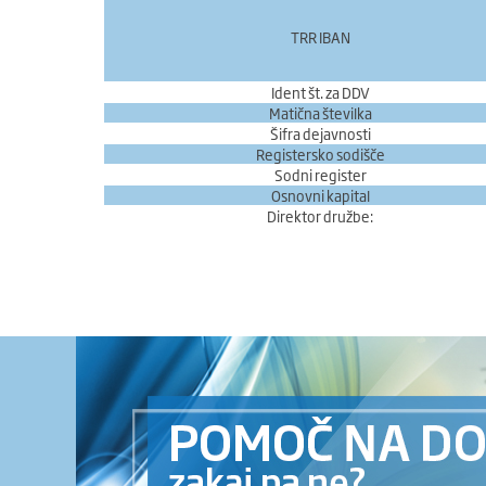
TRR IBAN
Ident št. za DDV
Matična številka
Šifra dejavnosti
Registersko sodišče
Sodni register
Osnovni kapital
Direktor družbe: