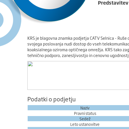
Predstavitev
KRS je blagovna znamka podjetja CATV Selnica - Ruše d.
svojega poslovanja nudi dostop do vseh telekomunikacijsk
koaksialnega oziroma optičnega omrežja. KRS tako zag
tehnično podporo, zanesljivostjo in cenovno ugodnostj
Podatki o podjetju
Naziv
Pravni status
Sedež
Leto ustanovitve