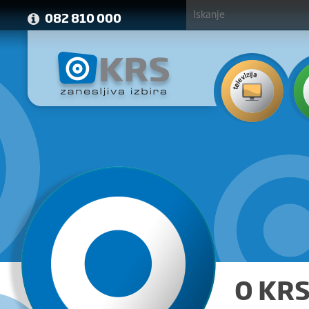
082 810 000
O KR