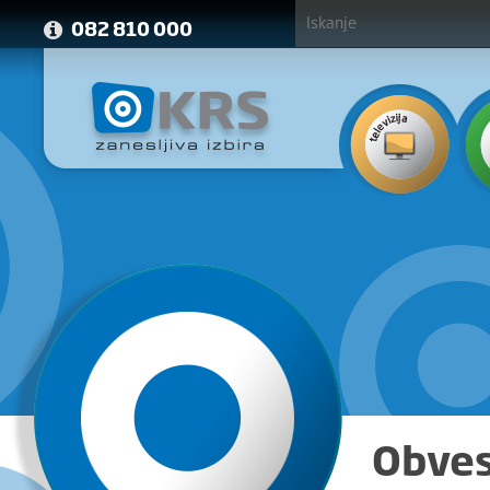
082 810 000
Obves