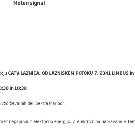
Moten signal
očju
CATV LAZNICA, OB LAZNIŠKEM POTOKU 7, 2341 LIMBUŠ in 
8:30 in 10:30
 vzdrževalnih del Elektra Maribor.
rez napajanja z električno energijo. Z električnimi napravami v te