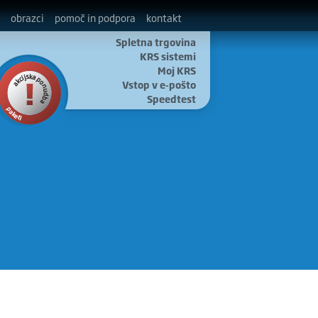
obrazci
pomoč in podpora
kontakt
Spletna trgovina
KRS sistemi
Moj KRS
Vstop v e-pošto
Speedtest