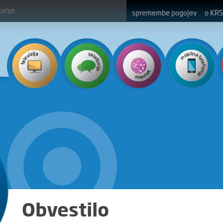
spremembe pogojev
o KRS
Obvestilo