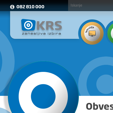
082 810 000
Obves