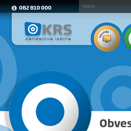
082 810 000
Obves