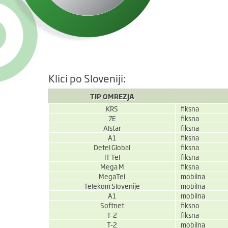
Klici po Sloveniji:
TIP OMREZJA
KRS
fiksna
7E
fiksna
Alstar
fiksna
A1
fiksna
Detel Global
fiksna
IT Tel
fiksna
Mega M
fiksna
MegaTel
mobilna
Telekom Slovenije
mobilna
A1
mobilna
Softnet
fiksno
T-2
fiksna
T-2
mobilna