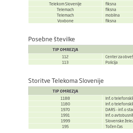
Telekom Slovenije
fiksna
Telemach
fiksna
Telemach
mobilna
Voxbone
fiksna
Posebne številke
TIP OMREZJA
112
Center za obveš
113
Policija
Storitve Telekoma Slovenije
TIP OMREZJA
1188
Inf. o telefonsk
1180
Inf. o telefonsk
1970
DARS - inf. o st
1991
Inf. o avtobusni
1999
Slovenske želez
195
Točen čas