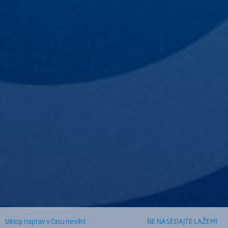
Izklop naprav v času neviht
NE NASEDAJTE LAŽEM!